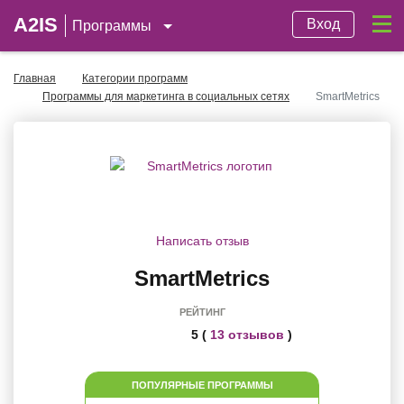
A2IS
Вход
Программы
Главная
Категории программ
Программы для маркетинга в социальных сетях
SmartMetrics
Написать отзыв
SmartMetrics
РЕЙТИНГ
5 (
13 отзывов
)
ПОПУЛЯРНЫЕ ПРОГРАММЫ