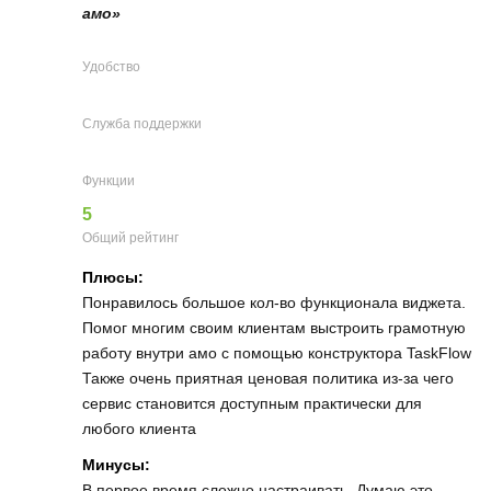
амо»
Удобство
Служба поддержки
Функции
5
Общий рейтинг
Плюсы:
Понравилось большое кол-во функционала виджета.
Помог многим своим клиентам выстроить грамотную
работу внутри амо с помощью конструктора TaskFlow
Также очень приятная ценовая политика из-за чего
сервис становится доступным практически для
любого клиента
Минусы:
В первое время сложно настраивать. Думаю это