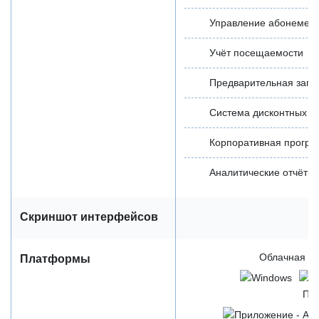
Управление абонемен
Учёт посещаемости
Предварительная запи
Система дисконтных к
Корпоративная прогр
Аналитические отчёты
Скриншот интерфейсов
Облачная / 
Платформы
Пр