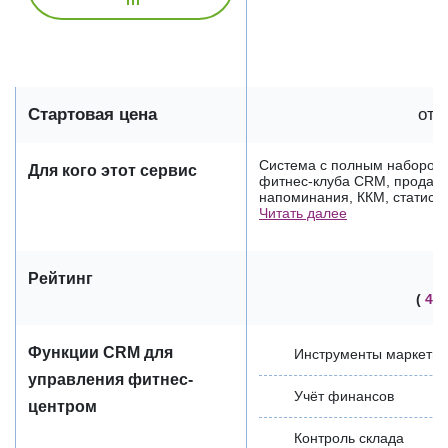
Стартовая цена
от 
Система с полным набором 
Для кого этот сервис
фитнес-клуба CRM, продажи
напоминания, ККМ, статистик
Читать далее
Рейтинг
(
41
Функции CRM для
Инструменты маркетин
управления фитнес-
Учёт финансов
центром
Контроль склада