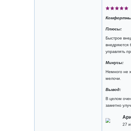
Комфортны
Плюсы:
Быстрое вне
внедряются б
управлять п
Минусы:
Немного не х
мелочи.
Вывод:
В целом оче
заметно улу
Ар
27 