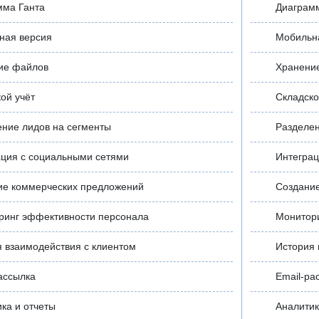
мма Ганта
Диаграм
ная версия
Мобильн
ие файлов
Хранени
ой учёт
Складско
ние лидов на сегменты
Разделен
ация с социальными сетями
Интеграц
ие коммерческих предложений
Создани
ринг эффективности персонала
Монитор
 взаимодействия с клиентом
История 
ассылка
Email-ра
ка и отчеты
Аналитик