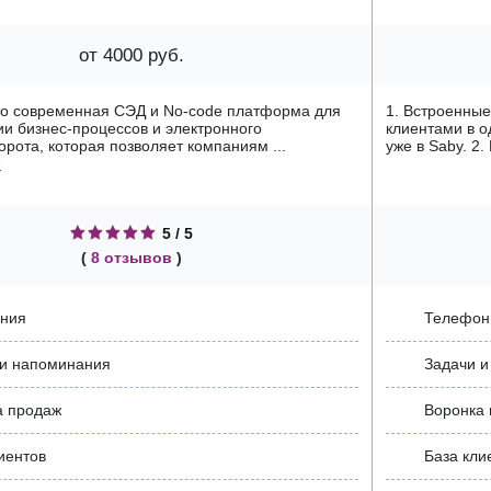
от 4000 руб.
это современная СЭД и No-code платформа для
1. Встроенны
и бизнес-процессов и электронного
клиентами в о
рота, которая позволяет компаниям ...
уже в Sabу. 2.
е
5 / 5
(
8 отзывов
)
ния
Телефон
 и напоминания
Задачи 
а продаж
Воронка
иентов
База кли