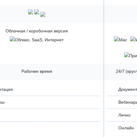
Облачная / коробочная версия
Рабочее время
24/7 (кру
нтация
Докумен
ры
Вебинар
Лично
Онлайн