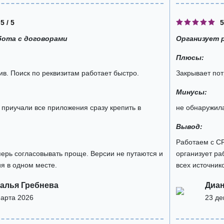
5 / 5
5
бота с договорами
Организует 
Плюсы:
в. Поиск по реквизитам работает быстро.
Закрывает по
Минусы:
 приучали все приложения сразу крепить в
не обнаружил
Вывод:
Работаем с C
ерь согласовывать проще. Версии не путаются и
организует ра
я в одном месте.
всех источнико
алья Гребнева
Диан
марта 2026
23 де