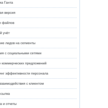
ма Ганта
ая версия
е файлов
й учёт
ие лидов на сегменты
ия с социальными сетями
е коммерческих предложений
инг эффективности персонала
взаимодействия с клиентом
ссылка
а и отчеты