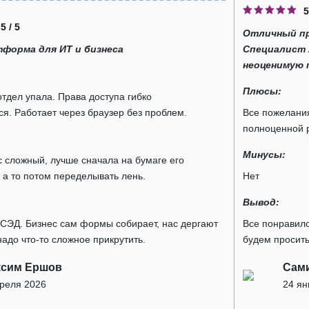
5
5 / 5
Отличный пр
тформа для ИТ и бизнеса
Специалист А
неоценимую 
Плюсы:
отдел упала. Права доступа гибко
я. Работает через браузер без проблем.
Все пожелания
полноценной 
Минусы:
 сложный, лучше сначала на бумаге его
 а то потом переделывать лень.
Нет
Вывод:
СЭД. Бизнес сам формы собирает, нас дергают
Все понравило
надо что-то сложное прикрутить.
будем просить
ксим Ершов
Сам
преля 2026
24 ян