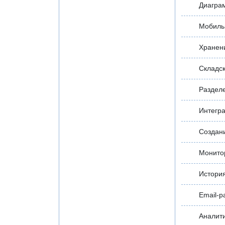
Диагра
Мобиль
Хранен
Складск
Разделе
Интегр
Создан
Монито
История
Email-р
Аналити