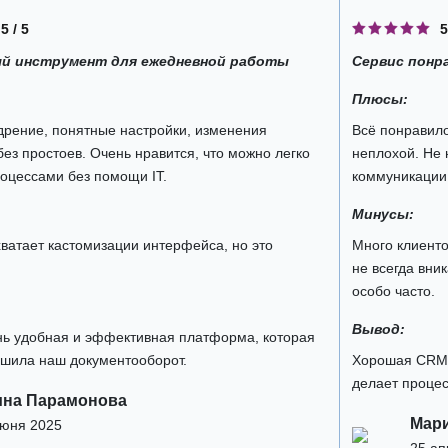
5 / 5
5
й инструмент для ежедневной работы
Сервис понр
Плюсы:
дрение, понятные настройки, изменения
Всё понравило
ез простоев. Очень нравится, что можно легко
неплохой. Не 
роцессами без помощи IT.
коммуникации 
Минусы:
ватает кастомизации интерфейса, но это
Много клиенто
не всегда вни
особо часто.
Вывод:
нь удобная и эффективная платформа, которая
чшила наш документооборот.
Хорошая CRM. 
делает проце
ина Парамонова
Мари
июня 2025