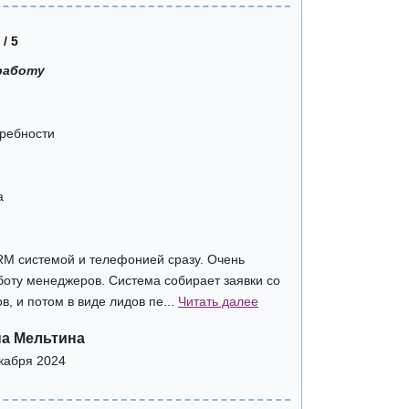
 / 5
работу
требности
а
RM системой и телефонией сразу. Очень
боту менеджеров. Система собирает заявки со
в, и потом в виде лидов пе...
Читать далее
а Мельтина
кабря 2024