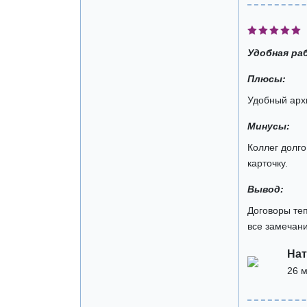
Удобная ра
Плюсы:
Удобный архи
Минусы:
Коллег долго
карточку.
Вывод:
Договоры теп
все замечани
Нат
26 