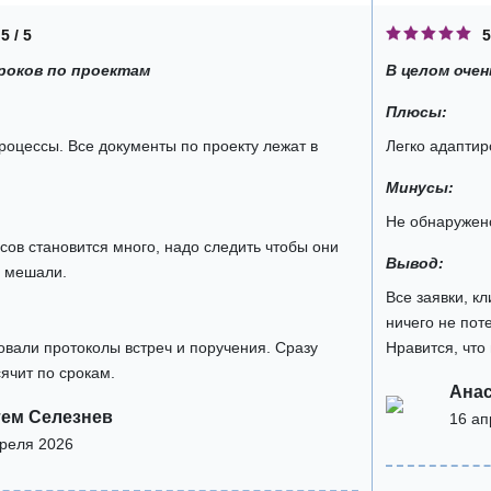
5 / 5
5
роков по проектам
В целом очен
Плюсы:
оцессы. Все документы по проекту лежат в
Легко адаптир
Минусы:
Не обнаружен
сов становится много, надо следить чтобы они
Вывод:
е мешали.
Все заявки, к
ничего не пот
вали протоколы встреч и поручения. Сразу
Нравится, что
сячит по срокам.
Анас
ем Селезнев
16 ап
преля 2026