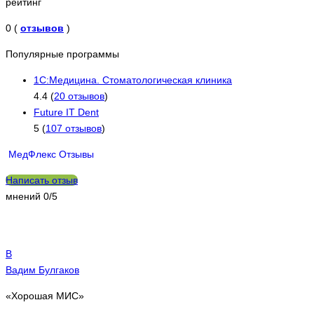
рейтинг
0 (
отзывов
)
Популярные программы
1C:Медицина. Стоматологическая клиника
4.4 (
20 отзывов
)
Future IT Dent
5 (
107 отзывов
)
МедФлекс Отзывы
Написать отзыв
мнений
0/5
В
Вадим Булгаков
«Хорошая МИС»