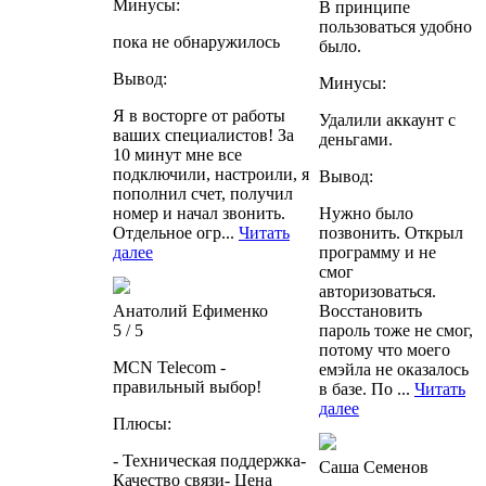
Минусы:
В принципе
пользоваться удобно
пока не обнаружилось
было.
Вывод:
Минусы:
Я в восторге от работы
Удалили аккаунт с
ваших специалистов! За
деньгами.
10 минут мне все
подключили, настроили, я
Вывод:
пополнил счет, получил
номер и начал звонить.
Нужно было
Отдельное огр...
Читать
позвонить. Открыл
далее
программу и не
смог
авторизоваться.
Анатолий Ефименко
Восстановить
5 / 5
пароль тоже не смог,
потому что моего
MCN Telecom -
емэйла не оказалось
правильный выбор!
в базе. По ...
Читать
далее
Плюсы:
- Техническая поддержка-
Саша Семенов
Качество связи- Цена