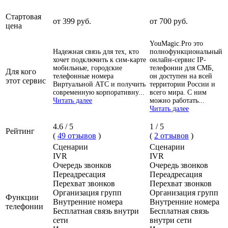
Стартовая
от 399 руб.
от 700 руб.
цена
YouMagic.Pro это
Надежная связь для тех, кто
полнофункциональный
хочет подключить к сим-карте
онлайн-сервис IP-
мобильные, городские
телефонии для СМБ,
Для кого
телефонные номера
он доступен на всей
этот сервис
Виртуальной АТС и получить
территории России и
современную корпоративну...
всего мира. С ним
Читать далее
можно работать...
Читать далее
4.6 / 5
1 / 5
Рейтинг
(
49 отзывов
)
(
2 отзывов
)
Сценарии
Сценарии
IVR
IVR
Очередь звонков
Очередь звонков
Переадресация
Переадресация
Перехват звонков
Перехват звонков
Организация групп
Организация групп
Функции
Внутренние номера
Внутренние номера
телефонии
Бесплатная связь внутри
Бесплатная связь
сети
внутри сети