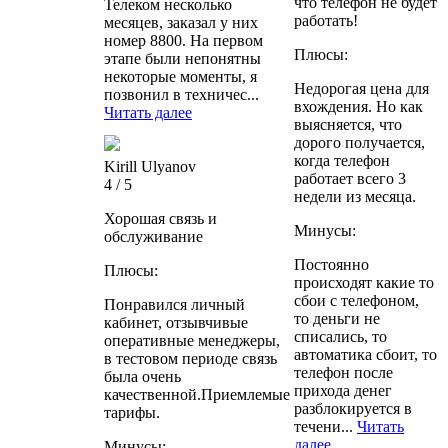
что телефон не будет
Телеком несколько
работать!
месяцев, заказал у них
номер 8800. На первом
Плюсы:
этапе были непонятны
некоторые моменты, я
Недорогая цена для
позвонил в техничес...
вхождения. Но как
Читать далее
выясняется, что
дорого получается,
когда телефон
Kirill Ulyanov
работает всего 3
4 / 5
недели из месяца.
Хорошая связь и
Минусы:
обслуживание
Постоянно
Плюсы:
происходят какие то
сбои с телефоном,
Понравился личный
то деньги не
кабинет, отзывчивые
списались, то
оперативные менеджеры,
автоматика сбоит, то
в тестовом периоде связь
телефон после
была очень
прихода денег
качественной.Приемлемые
разблокируется в
тарифы.
течени...
Читать
далее
Минусы: