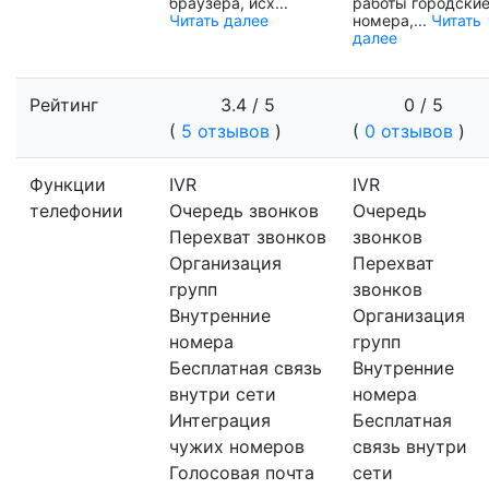
браузера, исх...
работы городски
Читать далее
номера,...
Читать
далее
Рейтинг
3.4 / 5
0 / 5
(
5 отзывов
)
(
0 отзывов
)
Функции
IVR
IVR
телефонии
Очередь звонков
Очередь
Перехват звонков
звонков
Организация
Перехват
групп
звонков
Внутренние
Организация
номера
групп
Бесплатная связь
Внутренние
внутри сети
номера
Интеграция
Бесплатная
чужих номеров
связь внутри
Голосовая почта
сети