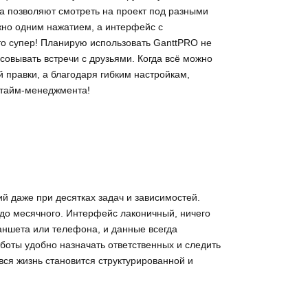
а позволяют смотреть на проект под разными
жно одним нажатием, а интерфейс с
то супер! Планирую использовать GanttPRO не
асовывать встречи с друзьями. Когда всё можно
й правки, а благодаря гибким настройкам,
 тайм-менеджмента!
й даже при десятках задач и зависимостей.
до месячного. Интерфейс лаконичный, ничего
ланшета или телефона, и данные всегда
боты удобно назначать ответственных и следить
вся жизнь становится структурированной и