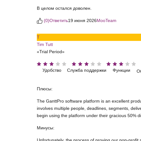
В целом остался доволен.
(
0
)
Ответить
19 июня 2026
MooTeam
T
Tim Tutt
«Trial Period»
Удобство
Служба поддержки
Функции
О
Плюсы:
The GanttPro software platform is an excellent produ
involves multiple people, deadlines, segments, deliv
begin using the platform under their gracious 50% d
Минусы:
Unfortunately, the process of proving our non-profit