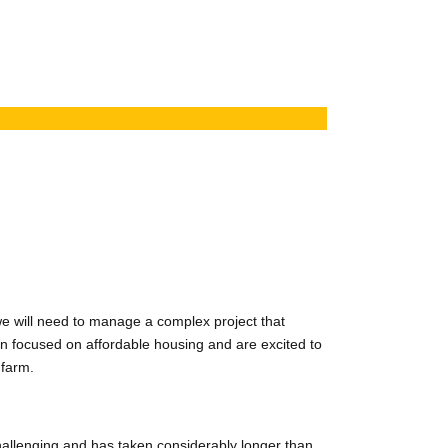
 we will need to manage a complex project that
ion focused on affordable housing and are excited to
 farm.
challenging and has taken considerably longer than