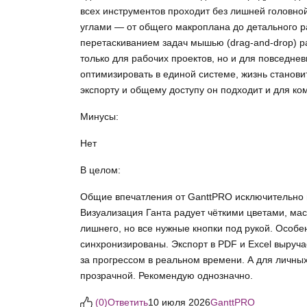
всех инструментов проходит без лишней головно
углами — от общего макроплана до детального р
перетаскиванием задач мышью (drag‑and‑drop) р
только для рабочих проектов, но и для повседнев
оптимизировать в единой системе, жизнь становит
экспорту и общему доступу он подходит и для к
Минусы:
Нет
В целом:
Общие впечатления от GanttPRO исключительно п
Визуализация Ганта радует чёткими цветами, ма
лишнего, но все нужные кнопки под рукой. Особе
синхронизированы. Экспорт в PDF и Excel выруча
за прогрессом в реальном времени. А для личных
прозрачной. Рекомендую однозначно.
(
0
)
Ответить
10 июля 2026
GanttPRO