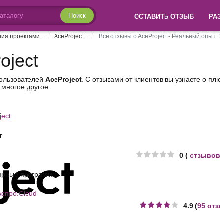
Поиск
ОСТАВИТЬ ОТЗЫВ
РА
ния проектами
AceProject
Все отзывы о AceProject - Реальный опыт.
oject
пользователей
AceProject
. С отзывами от клиентов вы узнаете о пл
 многое другое.
ject
г
0 (
отзывов
ярные программы
Аспро.Cloud
4.9 (
95 от