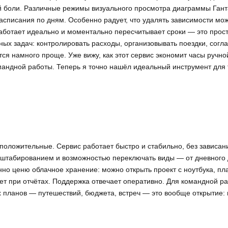
й боли. Различные режимы визуального просмотра диаграммы Гант
асписания по дням. Особенно радует, что удалять зависимости мо
аботает идеально и моментально пересчитывает сроки — это прос
ных задач: контролировать расходы, организовывать поездки, согл
ся намного проще. Уже вижу, как этот сервис экономит часы ручно
омандной работы. Теперь я точно нашёл идеальный инструмент для
оложительные. Сервис работает быстро и стабильно, без зависани
сштабированием и возможностью переключать виды — от дневного 
нно ценю облачное хранение: можно открыть проект с ноутбука, п
ет при отчётах. Поддержка отвечает оперативно. Для командной ра
 планов — путешествий, бюджета, встреч — это вообще открытие: 