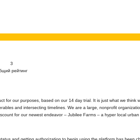
3
бщий рейтинг
ct for our purposes, based on our 14 day trial. It is just what we think
erables and intersecting timelines. We are a large, nonprofit organizat
iscount for our newest endeavor – Jubilee Farms – a hyper local urban
 status and getting authorization to begin using the platform has been 