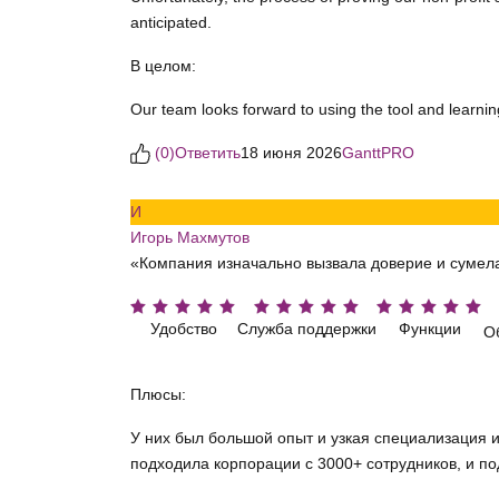
anticipated.
В целом:
Our team looks forward to using the tool and learnin
(
0
)
Ответить
18 июня 2026
GanttPRO
И
Игорь Махмутов
«Компания изначально вызвала доверие и сумела
Удобство
Служба поддержки
Функции
О
Плюсы:
У них был большой опыт и узкая специализация 
подходила корпорации с 3000+ сотрудников, и п