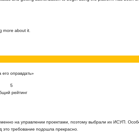
g more about it.
 его оправдать»
5
бщий рейтинг
именно на управлении проектами, поэтому выбрали их ИСУП. Особ
од это требование подошла прекрасно.