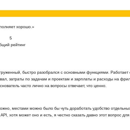
ыполняет хорошо.»
5
бщий рейтинг
груженный, быстро разобрался с основными функциями. Работает 
ал, затраты по задачам и проектам и зарплаты и расходы на фрила
основатель часто лично на вопросы отвечает, что ценно.
зможно, местами можно было бы чуть доработать удобство отдельн
API, хотя может оно и есть, я честно сказать давно этот вопрос для