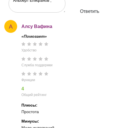
Ответить
А
Алсу Вафина
«Помогает»
Удобство
Служба поддержки
Функции
4
Общий рейтинг
Плюсы:
Простота
Минусы:
Мало интеграций