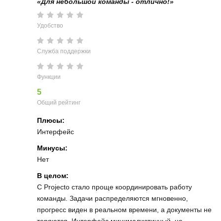
«Для небольшой команды - отлично!»
Удобство
Служба поддержки
Функции
5
Общий рейтинг
Плюсы:
Интерфейс
Минусы:
Нет
В целом:
С Projecto стало проще координировать работу
команды. Задачи распределяются мгновенно,
прогресс виден в реальном времени, а документы не
теряются. Интерфейс минималистичный, но