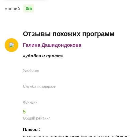
0/5
мнений
Отзывы похожих программ
Галина Дашидондокова
«удобен и прост»
Удобство
Служба поддержки
Функции
5
Общий рейтинг
Плюсы:
нравится как автоматически меняется весь тайминг