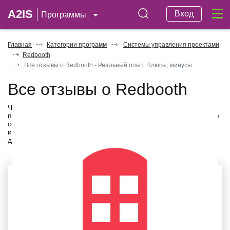
A2IS
Вход
Программы
Главная
Категории программ
Системы управления проектами
Redbooth
Все отзывы о Redbooth - Реальный опыт. Плюсы, минусы.
Все отзывы о Redbooth
Читайте последние отзывы и реальные истории
пользователей
Redbooth
. С отзывами от клиентов вы узнаете
о плюсах и минусах сервиса, с точки зрения простоты
использования, удобства, работы техподдержки и многое
другое.