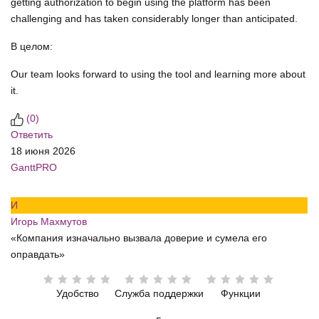
getting authorization to begin using the platform has been
challenging and has taken considerably longer than anticipated.
В целом:
Our team looks forward to using the tool and learning more about
it.
(
0
)
Ответить
18 июня 2026
GanttPRO
И
Игорь Махмутов
«Компания изначально вызвала доверие и сумела его
оправдать»
Удобство
Служба поддержки
Функции